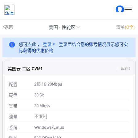
美国 · 性能区
返回
清单
(0个)
您可点此 ，
登录
登录后结合您的账号情况展示您可实
际获得的优惠价格
美国云.二区.CVM1
库存2
2核 1G 20Mbps
配置
30 Gb
硬盘
20 Mbps
宽带
不限制
流量
Windows/Linux
系统
50G DDos防护