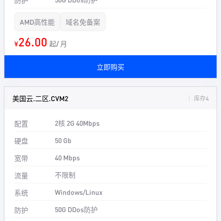
防护
AMD高性能
域名免备案
26.00
¥
起/ 月
立即购买
美国云.二区.CVM2
库存4
2核 2G 40Mbps
配置
50 Gb
硬盘
40 Mbps
宽带
不限制
流量
Windows/Linux
系统
50G DDos防护
防护