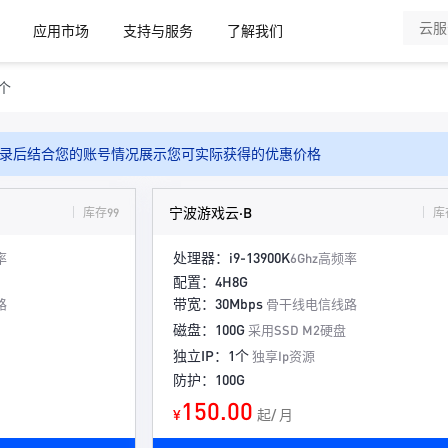
应用市场
支持与服务
了解我们
/个
录后结合您的账号情况展示您可实际获得的优惠价格
宁波游戏云·B
库存99
库
处理器：i9-13900K
率
6Ghz高频率
配置：4H8G
带宽：30Mbps
路
骨干线电信线路
磁盘：100G
采用SSD M2硬盘
独立IP：1个
独享Ip资源
防护：100G
150.00
¥
起/ 月