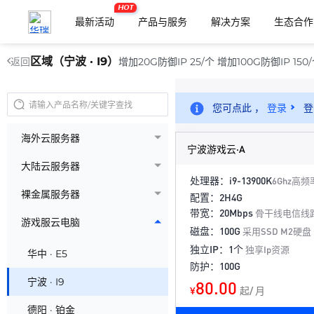
HOT
最新活动
产品与服务
解决方案
生态合作
区域（宁波 · I9）
增加20G防御IP 25/个 增加100G防御IP 150
返回
您可点此 ，
登录
登
海外云服务器
宁波游戏云·A
大陆云服务器
处理器：i9-13900K
6Ghz高频
裸金属服务器
配置：2H4G
带宽：20Mbps
骨干线电信线
游戏服云电脑
磁盘：100G
采用SSD M2硬盘
独立IP：1个
独享Ip资源
华中 · E5
防护：100G
宁波 · I9
80.00
¥
起/ 月
德阳 · 铂金