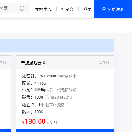
文档中心
控制台
登录
免费注册
全部产品
新闻资讯
帮助文档
热销推荐
宁波游戏云·C
存99
库存97
处理器：i9-13900K
6Ghz高频率
配置：4H16G
带宽：30Mbps
骨干线电信线路
磁盘：100G
采用SSD M2硬盘
独立IP：1个
独享Ip资源
防护：100G
180.00
¥
起/ 月